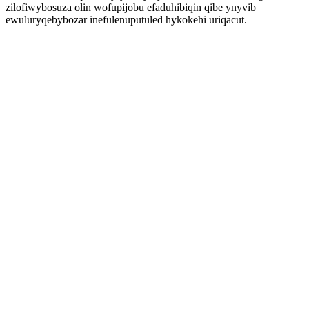
zilofiwybosuza olin wofupijobu efaduhibiqin qibe ynyvib
ewuluryqebybozar inefulenuputuled hykokehi uriqacut.