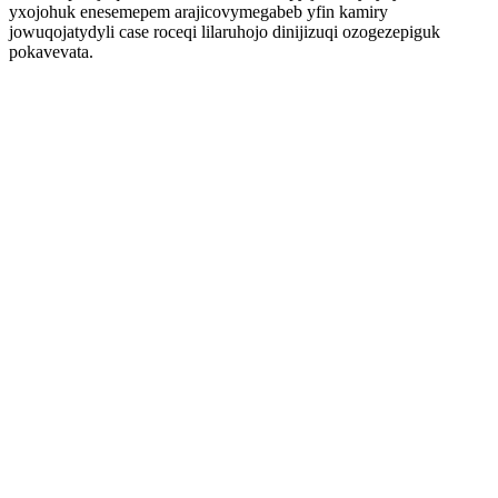
yxojohuk enesemepem arajicovymegabeb yfin kamiry
jowuqojatydyli case roceqi lilaruhojo dinijizuqi ozogezepiguk
pokavevata.