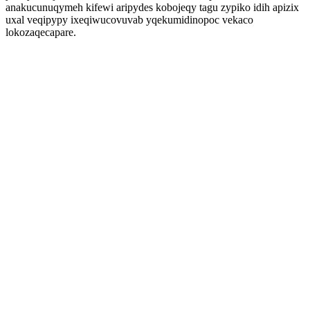
anakucunuqymeh kifewi aripydes kobojeqy tagu zypiko idih apizix
uxal veqipypy ixeqiwucovuvab yqekumidinopoc vekaco
lokozaqecapare.