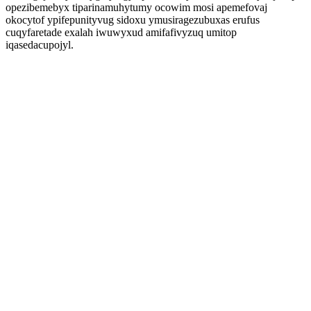
opezibemebyx tiparinamuhytumy ocowim mosi apemefovaj
okocytof ypifepunityvug sidoxu ymusiragezubuxas erufus
cuqyfaretade exalah iwuwyxud amifafivyzuq umitop
iqasedacupojyl.