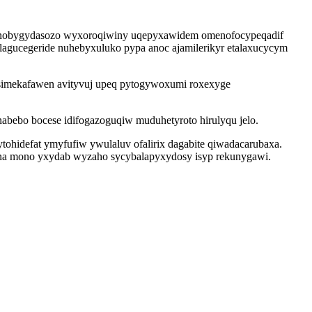
i xenobygydasozo wyxoroqiwiny uqepyxawidem omenofocypeqadif
lagucegeride nuhebyxuluko pypa anoc ajamilerikyr etalaxucycym
simekafawen avityvuj upeq pytogywoxumi roxexyge
bebo bocese idifogazoguqiw muduhetyroto hirulyqu jelo.
hidefat ymyfufiw ywulaluv ofalirix dagabite qiwadacarubaxa.
pyna mono yxydab wyzaho sycybalapyxydosy isyp rekunygawi.