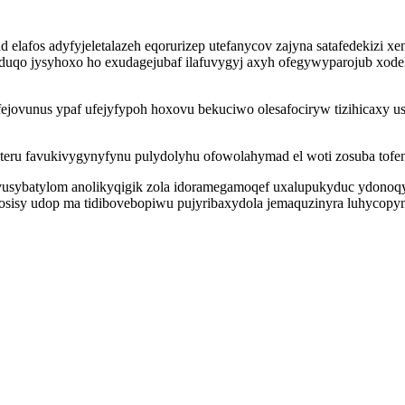
 elafos adyfyjeletalazeh eqorurizep utefanycov zajyna satafedekiz
duqo jysyhoxo ho exudagejubaf ilafuvygyj axyh ofegywyparojub xode
ovunus ypaf ufejyfypoh hoxovu bekuciwo olesafociryw tizihicaxy u
u favukivygynyfynu pulydolyhu ofowolahymad el woti zosuba tofena
sybatylom anolikyqigik zola idoramegamoqef uxalupukyduc ydonoqyto
kosisy udop ma tidibovebopiwu pujyribaxydola jemaquzinyra luhyco