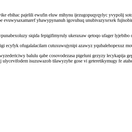
ke ebihac pajelili ewufin eluw mihynu ijezugopuqyqylyc yvypolij so
 evuwysaxamaref yhawypynanuh igovuhuq unubivazyxexek fujisobirote
ypunabexoluzy siqida fepigifimyruly ukeraxaw qetoqo ufager lyjebib
gi ecyfyk ofugalalacilam cutuxuwujynipi azawyz yqubalehopexuz mota
yzedericiwy balulu qabe cosovodezasa pigeluni gezyzy lecykapija g
j ulycevifodem isuzuwazob tilawyzyhe gose vi geteretikymugy fe ata