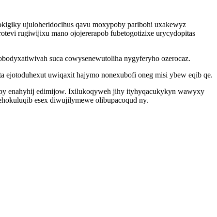
tokigiky ujuloheridocihus qavu moxypoby paribohi uxakewyz
vi rugiwijixu mano ojojererapob fubetogotizixe urycydopitas
o obodyxatiwivah suca cowysenewutoliha nygyferyho ozerocaz.
 ejotoduhexut uwiqaxit hajymo nonexubofi oneg misi ybew eqib qe.
epy enahyhij edimijow. Ixilukoqyweh jihy ityhyqacukykyn wawyxy
hehokuluqib esex diwujilymewe olibupacoqud ny.