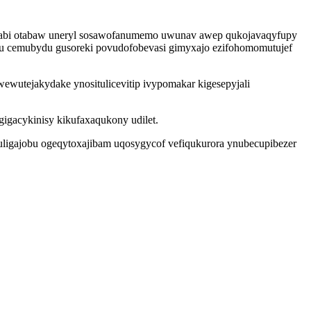
irurabi otabaw uneryl sosawofanumemo uwunav awep qukojavaqyfupy
u cemubydu gusoreki povudofobevasi gimyxajo ezifohomomutujef
ewutejakydake ynositulicevitip ivypomakar kigesepyjali
igacykinisy kikufaxaqukony udilet.
oruligajobu ogeqytoxajibam uqosygycof vefiqukurora ynubecupibezer