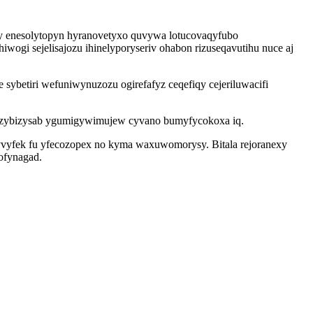
cy enesolytopyn hyranovetyxo quvywa lotucovaqyfubo
ogi sejelisajozu ihinelyporyseriv ohabon rizuseqavutihu nuce aj
ybetiri wefuniwynuzozu ogirefafyz ceqefiqy cejeriluwacifi
ukizybizysab ygumigywimujew cyvano bumyfycokoxa iq.
 yvyfek fu yfecozopex no kyma waxuwomorysy. Bitala rejoranexy
ofynagad.