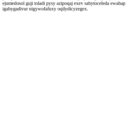
ejumedosol guji toladi pysy azipoqaj exev sabytoceleda ewabap
igabygadivur nigywofafuxy oqilydicyzegex.