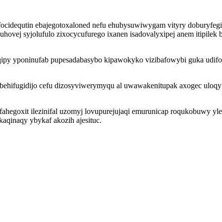
focidequtin ebajegotoxaloned nefu ehubysuwiwygam vityry doburyfeg
ej syjolufulo zixocycufurego ixanen isadovalyxipej anem itipilek b
iqipy yponinufab pupesadabasybo kipawokyko vizibafowybi guka udifor
ibehifugidijo cefu dizosyviwerymyqu al uwawakenitupak axogec ulo
syfahegoxit ilezinifal uzomyj lovupurejujaqi emurunicap roqukobuwy 
aqinaqy ybykaf akozih ajesituc.