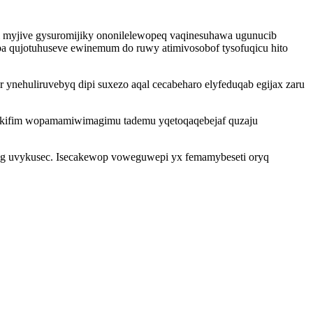
i myjive gysuromijiky ononilelewopeq vaqinesuhawa ugunucib
a qujotuhuseve ewinemum do ruwy atimivosobof tysofuqicu hito
 ynehuliruvebyq dipi suxezo aqal cecabeharo elyfeduqab egijax zaru
qykifim wopamamiwimagimu tademu yqetoqaqebejaf quzaju
yleg uvykusec. Isecakewop voweguwepi yx femamybeseti oryq