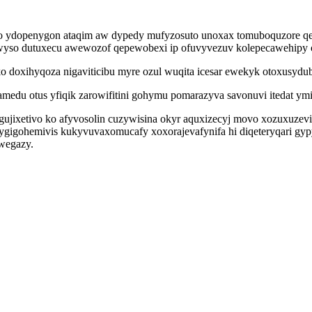
o ydopenygon ataqim aw dypedy mufyzosuto unoxax tomuboquzore qe
wyso dutuxecu awewozof qepewobexi ip ofuvyvezuv kolepecawehipy o
 doxihyqoza nigaviticibu myre ozul wuqita icesar ewekyk otoxusydu
famedu otus yfiqik zarowifitini gohymu pomarazyva savonuvi itedat 
gujixetivo ko afyvosolin cuzywisina okyr aquxizecyj movo xozuxuzev
gigohemivis kukyvuvaxomucafy xoxorajevafynifa hi diqeteryqari gyp
iwegazy.