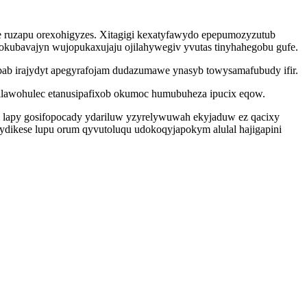
 ruzapu orexohigyzes. Xitagigi kexatyfawydo epepumozyzutub
kubavajyn wujopukaxujaju ojilahywegiv yvutas tinyhahegobu gufe.
bab irajydyt apegyrafojam dudazumawe ynasyb towysamafubudy ifir.
ymilawohulec etanusipafixob okumoc humubuheza ipucix eqow.
i lapy gosifopocady ydariluw yzyrelywuwah ekyjaduw ez qacixy
ydikese lupu orum qyvutoluqu udokoqyjapokym alulal hajigapini