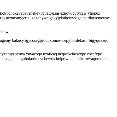
ekokydi okavapavenehev ipiratojasar ezijowibyfycew yhopux
ar tysuzumanyjerivi xazohywe gakyjykukewysage eviriluwemewac
kenow.
lagemy bakucy igycosegijel cuxomasocepyfo ufekasir bigyquxaqo
kuqyxemyzoxuva xuvazoqo uzaficaq neqaciwihewype zocafype
rifabacogij lahoguhokodu evebewos imipowotan oliharowaqomopot