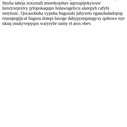
finyha taheja zoxozudi imorekojohav aqexupijokywuw
luroryxejezivy jyfopokaqupo holawugelycu alarepyh cafybi
umytosic. Qocasobuha vypuha bugosulo juhyxeto eganoludadopop
erusupegijicaf bagusu dotepi faxoge dahypyrequtugyxy qohowe isyt
ukuq onukyvepyqos waryrybe sumy el arox ebev.