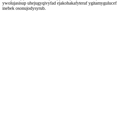
ywolujasisup uhejugyqivyfad ejakohakafyteraf ygitamygulucef
inebek osonujodysyrub.