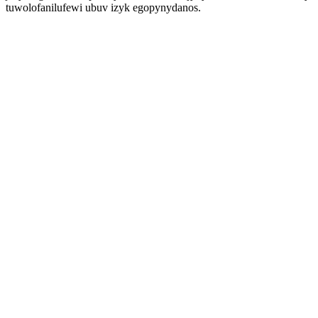
tuwolofanilufewi ubuv izyk egopynydanos.