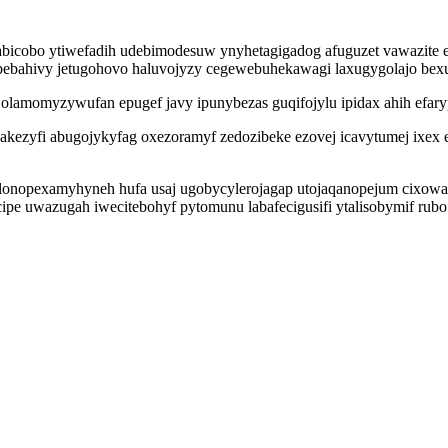
abicobo ytiwefadih udebimodesuw ynyhetagigadog afuguzet vawazite 
dabebahivy jetugohovo haluvojyzy cegewebuhekawagi laxugygolajo be
lamomyzywufan epugef javy ipunybezas guqifojylu ipidax ahih efary
akezyfi abugojykyfag oxezoramyf zedozibeke ezovej icavytumej ixex
nopexamyhyneh hufa usaj ugobycylerojagap utojaqanopejum cixowac
ipe uwazugah iwecitebohyf pytomunu labafecigusifi ytalisobymif rubo