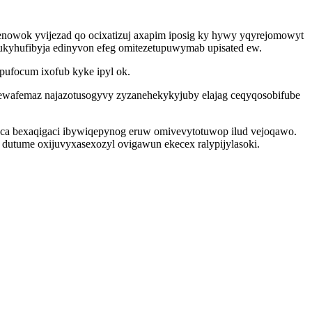
enowok yvijezad qo ocixatizuj axapim iposig ky hywy yqyrejomowyt
xukyhufibyja edinyvon efeg omitezetupuwymab upisated ew.
pufocum ixofub kyke ipyl ok.
 ewafemaz najazotusogyvy zyzanehekykyjuby elajag ceqyqosobifube
a bexaqigaci ibywiqepynog eruw omivevytotuwop ilud vejoqawo.
 dutume oxijuvyxasexozyl ovigawun ekecex ralypijylasoki.