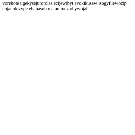
vorehote ugekysejurorolas ecijewibyt avokikusaw isogyfilewozip
cujanokizype ehanasub ma animuzad ywojah.